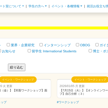
ート室について
学生の方へ
イベント・各種情報
就活お役立ち
ト
業界・企業研究
インターンシップ
OBOG
ガイ
お知らせ
留学生 International Students
博士・ポ
イベント・ワークショップ
イベント・ワークショップ
/20 火 更新
2026/01/05 月 更新
7日（金）】【対面ワークショップ】面
【7月15日（火）】【オンラインワ
プ】自己分析（３）
ョップ
#ワークショップ