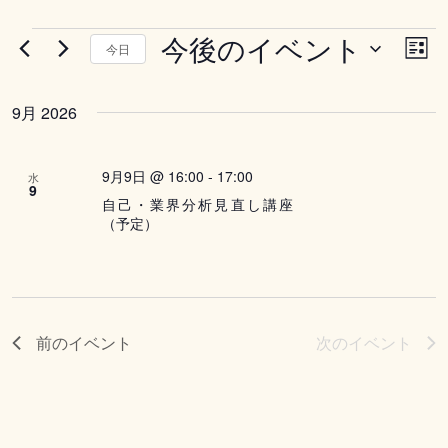
今後のイベント
イ
ビ
イ
今日
リ
ベ
ュ
ベ
ス
日
ト
ン
ー
付
ン
9月 2026
表
ト
の
示
を
ト
ビ
選
ナ
9月9日 @ 16:00
-
17:00
水
ュ
択
ビ
9
自己・業界分析見直し講座
ー
ゲ
（予定）
ナ
ー
ビ
シ
ゲ
ョ
ー
ン
前の
イベント
次の
イベント
シ
ョ
ン