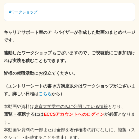
#ワークショップ
キャリアサポート室のアドバイザーが作成した動画のまとめページ
です。
連動したワークショップもございますので、ご視聴後にご参加頂け
れば実践を積むこともできます。
皆様の就職活動にお役立てください。
（エントリーシートの書き方講座
以外
はワークショップがございま
す。詳しい日程は
こちら
から）
本動画や資料は
東京大学学生のみに公開している情報
となり、
閲覧・視聴するには
ECCSアカウントへのログイン
が必須
となりま
す。
本動画や資料の一部または全部を著作権者の許可なしに、複製（ス
クショ）・転載することを禁止します。